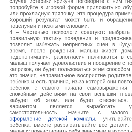
случае истерики крикуна поговорите с ним ти
попробуйте в игровой форме приложить ко лбу
или прохладную тряпочку. Эта процедура примен
Хороший результат может быть и обращени
поцелуями и нежными словами.
4 – Частенько психологи советуют: выбрать
правильную тактику поведения и придержива
позволит избежать неприятных сцен в буду
время, после рождения, малыш живёт дом
недопонимания, разногласия начинаются в с
малыш получает удовольствие и поощрение с п
капризов, он будет пользоваться этим способом 
это значит, неправильное восприятие родител
ребенка и есть причина, из-за которой они повт
ребенок с самого начала самовыражения 
спокойным действиям на свои вспышки гнев
забудет об этом, или будет стесняться.
вариантом является выработать 
самостоятельность. Начните с малого.
оформление детской комнаты
, учитывайт
ребенка, вместе разраюатывайте все детали, 
малышу почувствовать себя значимым и взросл