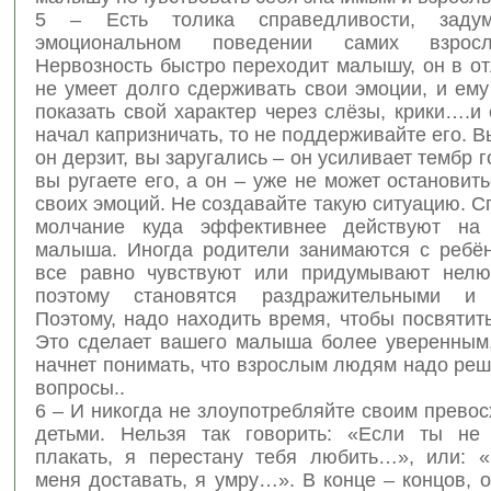
5 – Есть толика справедливости, заду
эмоциональном поведении самих взрос
Нервозность быстро переходит малышу, он в от
не умеет долго сдерживать свои эмоции, и ем
показать свой характер через слёзы, крики….и
начал капризничать, то не поддерживайте его. В
он дерзит, вы заругались – он усиливает тембр г
вы ругаете его, а он – уже не может остановит
своих эмоций. Не создавайте такую ситуацию. С
молчание куда эффективнее действуют на 
малыша. Иногда родители занимаются с ребён
все равно чувствуют или придумывают нелю
поэтому становятся раздражительными и 
Поэтому, надо находить время, чтобы посвятить
Это сделает вашего малыша более уверенным,
начнет понимать, что взрослым людям надо ре
вопросы..
6 – И никогда не злоупотребляйте своим прево
детьми. Нельзя так говорить: «Если ты не
плакать, я перестану тебя любить…», или: 
меня доставать, я умру…». В конце – концов, о