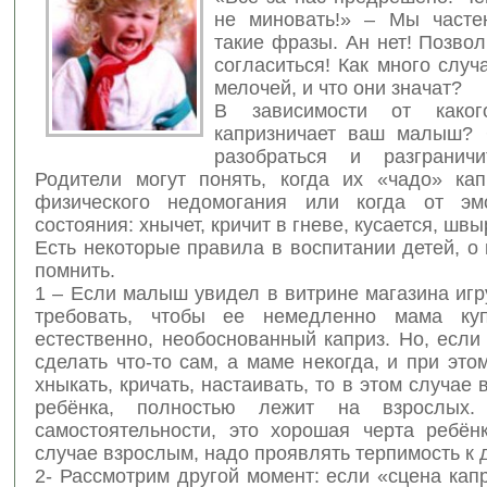
не миновать!» – Мы часте
такие фразы. Ан нет! Позвол
согласиться! Как много случ
мелочей, и что они значат?
В зависимости от каког
капризничает ваш малыш? 
разобраться и разграничи
Родители могут понять, когда их «чадо» кап
физического недомогания или когда от эмо
состояния: хнычет, кричит в гневе, кусается, швы
Есть некоторые правила в воспитании детей, о
помнить.
1 – Если малыш увидел в витрине магазина игр
требовать, чтобы ее немедленно мама куп
естественно, необоснованный каприз. Но, есл
сделать что-то сам, а маме некогда, и при это
хныкать, кричать, настаивать, то в этом случае 
ребёнка, полностью лежит на взрослых.
самостоятельности, это хорошая черта ребён
случае взрослым, надо проявлять терпимость к 
2- Рассмотрим другой момент: если «сцена кап