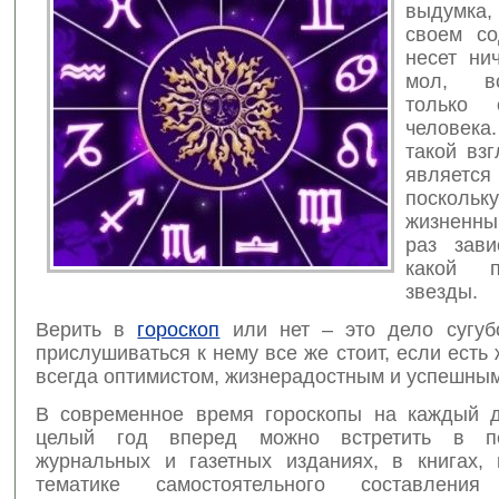
выдумка
своем со
несет ни
мол, в
только 
челове
такой вз
является
поско
жизненны
раз зави
какой п
звезды.
Верить в
гороскоп
или нет – это дело сугуб
прислушиваться к нему все же стоит, если есть
всегда оптимистом, жизнерадостным и успешным
В современное время гороскопы на каждый 
целый год вперед можно встретить в пе
журнальных и газетных изданиях, в книгах,
тематике самостоятельного составления 