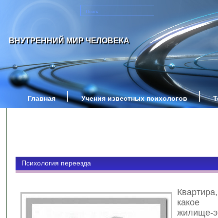
ВНУТРЕННИЙ МИР ЧЕЛОВЕКА
Главная
Учения известных психологов
Т
Психология переезда
Квартир
какое 
жилище-