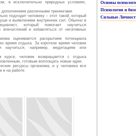
ном, в исключительно природных условиях,
Основы психолог
Психология и биз
с дополнением различными тренингами.
ьно подходит человеку – этот такой, который
Сильные Личност
души и выявлением внутренних сил. Обычно в
ециалист, который помогает научиться
х впечатлений и избавляться от негативных
ризма оценивается раскрытием потенциала
 во время отдыха. За короткое время человек
 научиться, например, медитациям или
м курсе, человек возвращается с отдыха
новленным, готовым воплощать новые идеи.
еские ресурсы организма, и у человека все
 и на работе.