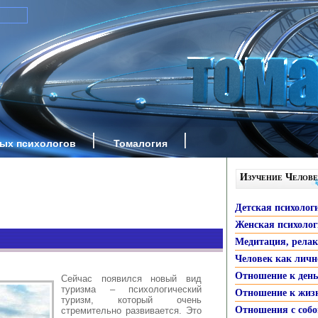
ных психологов
Томалогия
Изучение Челове
Детская психолог
Женская психоло
Медитация, рела
Человек как личн
Отношение к ден
Сейчас появился новый вид
туризма – психологический
Отношение к жиз
туризм, который очень
Отношения с собо
стремительно развивается. Это