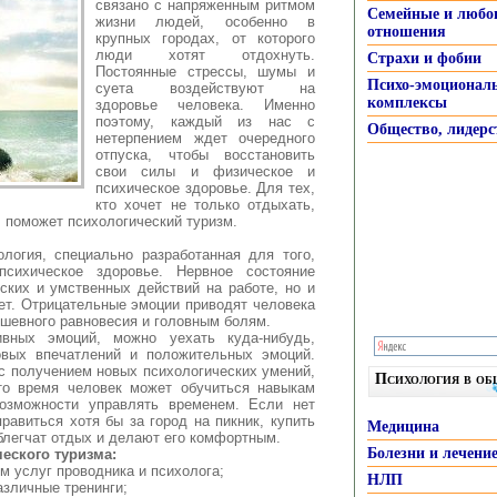
связано с напряженным ритмом
Семейные и любо
жизни людей, особенно в
отношения
крупных городах
, от которого
люди хотят отдохнуть.
Страхи и фобии
Постоянные стрессы, шумы и
Психо-эмоционал
суета воздействуют на
комплексы
здоровье человека. Именно
поэтому, каждый из нас с
Общество, лидерс
нетерпением ждет очередного
отпуска, чтобы восстановить
свои силы и физическое и
психическое здоровье. Для тех,
кто хочет не только отдыхать,
, поможет психологический туризм.
логия, специально разработанная для того,
психическое здоровье. Нервное состояние
ских и умственных действий на работе, но и
ет. Отрицательные эмоции приводят человека
ушевного равновесия и головным болям.
ивных эмоций, можно уехать куда-нибудь,
овых впечатлений и положительных эмоций.
с получением новых психологических умений,
Психология в о
это время человек может обучиться навыкам
возможности управлять временем. Если нет
равиться хотя бы за город на пикник, купить
Медицина
облегчат отдых и делают его комфортным.
Болезни и лечени
еского туризма:
м услуг проводника и психолога;
НЛП
азличные тренинги;