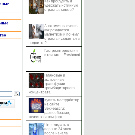
Как пробудить и
системы
вные
удержать истинную
страсть в союзе?
ьные
Анатомия влечения:
как рождается
магнетизм и почему
тво
страсть нуждается в
подпитке?
Гастроэнтерология
в клинике - Freshmed
Плановые и
экстренные
трансфузии
тромбоцитарного
концентрата
Купить мастурбатор
бщем
на сайте
SexFeast.ru:
разнообразие,
качество и комфорт
е
Что ожидать в
первые 24 часа
после начала