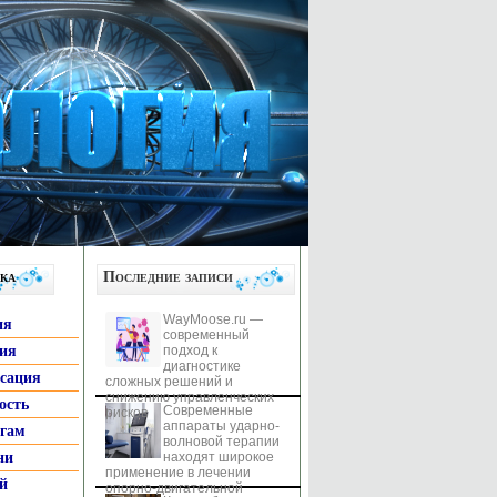
ка
Последние записи
WayMoose.ru —
ия
современный
гия
подход к
диагностике
ксация
сложных решений и
снижению управленческих
ость
Современные
рисков
аппараты ударно-
ьгам
волновой терапии
ни
находят широкое
применение в лечении
й
опорно-двигательной