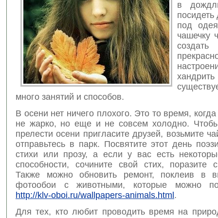
в дождл
посидеть 
под одея
чашечку 
созда
прекрас
настро
хандр
сущест
много занятий и способов.
В осени нет ничего плохого. Это то время, когда
не жарко, но еще и не совсем холодно. Чтобы
прелести осени пригласите друзей, возьмите ча
отправьтесь в парк. Посвятите этот день поэз
стихи или прозу, а если у вас есть некоторы
способности, сочините свой стих, поразите с
Также можно обновить ремонт, поклеив в в
фотообои с животными, которые можно по
http://klv-oboi.ru/wallpapers-animals.html
.
Для тех, кто любит проводить время на приро