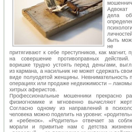
мошеннич
Адвокат
дела об
определе
психоло
личност
быть мож
не п
притягивают к себе преступников, как магнит, 
на совершение противоправных действий.
воришке трудно устоять перед деньгами, вы
из кармана, а насильник не может сдержать сво
виде полуодетой женщины. Невнимательность 
операциях или продаже недвижимости – лакомы
хитрых аферистов.
Профессиональные мошенники прекрасно ра
физиогномике и мгновенно вычисляют жерт
Согласно одному из направлений в психоло
человека можно поделить на уровни: «родитель
и «ребенок». «Родитель» отвечает за собл
морали и привитые нам с детства жизненн