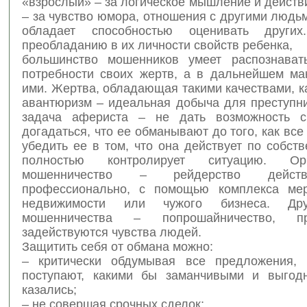
«взрослый» – за логическое мышление и действ
– за чувство юмора, отношения с другими людь
обладает способностью оценивать других
преобладанию в их личности свойств ребенка,
большинство мошенников умеет распознават
потребности своих жертв, а в дальнейшем ма
ими. Жертва, обладающая такими качествами, к
авантюризм – идеальная добыча для преступни
задача афериста – не дать возможность с
догадаться, что ее обманывают до того, как все 
убедить ее в том, что она действует по собст
полностью контролирует ситуацию. Орг
мошенничество – рейдерство дейст
профессионально, с помощью комплекса мер
недвижимости или чужого бизнеса. Др
мошенничества – попрошайничество, п
задействуются чувства людей.
Защитить себя от обмана можно:
– критически обдумывая все предложения, 
поступают, какими бы заманчивыми и выгод
казались;
– не совершая срочных сделок;