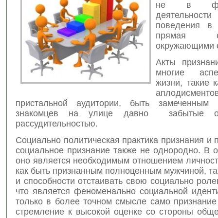
не в фо
деятельно
поведения в 
прямая 
окружающими 
Акты признан
многие асп
жизни, такие 
аплодисм
пристальной аудитории, быть замеченным
знакомцев на улице давно забытые об
рассудительностью.
Социально политическая практика признания и 
социальное признание также не однородно. В 
оно является необходимым отношением личност
как быть признанным полноценным мужчиной, т
и способности отстаивать свою социально рол
что является феноменально социальной идент
только в более точном смысле само признание
стремление к высокой оценке со стороны обще