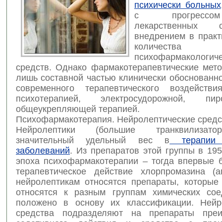
психически больных
с прогресс
лекарственных
внедрением в практ
количества
психофармакологиче
средств. Однако фармакотерапевтические мет
лишь составной частью клинически обоснованн
современного терапевтического воздейств
психотерапией, электросудорожной, пи
общеукрепляющей терапией.
Психофармакотерапия. Нейролептические средс
Нейролептики (большие транквилизат
значительный удельный вес в
терапии п
заболеваний
. Из препаратов этой группы в 195
эпоха психофармакотерапии – тогда впервые 
терапевтическое действие хлорпромазина (а
нейролептикам относятся препараты, которые 
относятся к разным группам химических сое
положено в основу их классификации. Нейр
средства подразделяют на препараты преи