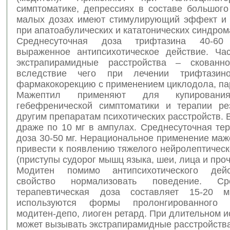
симптоматике, депрессиях в составе большого
малых дозах имеют стимулирующий эффект и
при апатоабулических и кататонических синдром
Среднесуточная доза трифтазина 40-60
выраженное антипсихотическое действие. Ча
экстрапирамидные расстройства – скованно
вследствие чего при лечении трифтазин
фармакокорекцию с применением циклодола, па
Мажептил применяют для купирования
гебефренической симптоматики и терапии ре
другим препаратам психотических расстройств. 
драже по 10 мг в ампулах. Среднесуточная те
доза 30-50 мг. Нерациональное применение ма
привести к появлению тяжелого нейролептичес
(приступы судорог мышц языка, шеи, лица и проч
Модитен помимо антипсихотического дей
свойство нормализовать поведение. Сре
терапевтическая доза составляет 15-20 
используются формы пролонгированного
модитен-депо, лиоген ретард. При длительном 
может вызывать экстрапирамидные расстройства