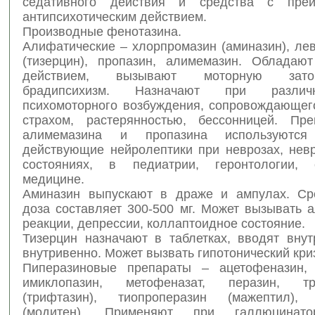
седативного действия и средства с преи
антипсихотическим действием.
Производные фенотазина.
Алифатические – хлорпромазин (аминазин), ле
(тизерцин), пропазин, алимемазин. Обладаю
действием, вызывают моторную заторм
брадипсихизм. Назначают при разли
психомоторного возбуждения, сопровождающего
страхом, растерянностью, бессонницей. Пр
алимемазина и пропазина используются
действующие нейролептики при неврозах, нев
состояниях, в педиатрии, геронтологии, с
медицине.
Аминазин выпускают в драже и ампулах. Ср
доза составляет 300-500 мг. Может вызывать 
реакции, депрессии, коллаптоидное состояние.
Тизерцин назначают в таблетках, вводят вну
внутривенно. Может вызвать гипотонический кри
Пиперазиновые препараты – ацетофеназин, 
имиклопазин, метофеназат, перазин, тр
(трифтазин), тиопроперазин (мажептил),
(модитен). Применяют при галлюцинатор