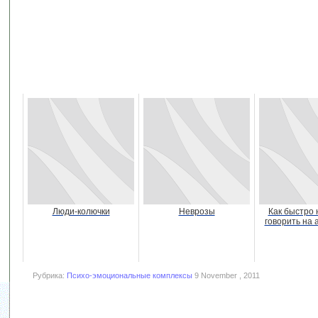
Люди-колючки
Неврозы
Как быстро 
говорить на 
Рубрика:
Психо-эмоциональные комплексы
9 November , 2011