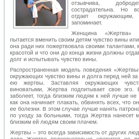
отзывчива, доброд
сострадательна. Но в
отдает окружающим,
запоминает.
Женщина «Жертва» 
пытается вменить своим детям чувство вины или 
она ради них пожертвовала своими талантами,
красотой и что они до конца жизни должны отдав
долг и испытывать чувство вины.
Распространенная модель поведения «Жертвы
окружающих чувство вины и долга перед ней з
ею жертвы. Заставляя окружающих чувст
виноватыми, Жертва подпитывает свое эго.
заболеет, тогда близким людям к ней лучше не 
как она начинает плакать, обвинять всех, что о
ее болезни. В этом случае лучше нанять патро
по уходу за больными, тогда Жертва нанесет 
близким ей людям своим плачем.
Жертвы – это всегда зависимость от других лю
деле Жертве подсознательно нравится ее р