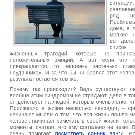
ситуации,
свалива
ряд неп
Проблемы
дома, в 
мелкие 
вот дале
список
жизненных трагедий, которые не принос
положительных эмоций. А вот если эти 
прекращаются, то человеку частенько став
неудачника». И за что бы ни брался этот челов
результат остается тем же.
Почему так происходит? Ведь существуют л
вообще этим синдромом не страдают. Дело в то
он действует на людей, которым очень легко, чт
Произошло в жизни несколько неурядиц – ср
начинают мысли о том, что вся жизнь пошла н
человек начинает замечать в своей жизни толь
моменты, считает, что ему фатально не везет. 
очень помогает
посмотреть сонник ванги
. Во