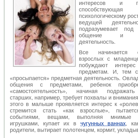
интересов и пот
способствую
психологическому рос
ведущей
деятель
подразумевает под 
общение и пр
деятельность.
Все начинается 
взрослых с младенц
побуждают интере
предметам. И, тем 
«просыпается» предметная деятельность. Овла
общения с предметами, ребенок приобр
«самостоятельность», начиная подражат
старших, например, требует похвалы и внимания
этого в малыше проявляется интерес к «ролев
стремится стать «как взрослые», пытаетс
событиями, вещами, выполняя мнимые 
игрушками, купает их в
чугунных ваннах
, ка
родители, вытирает полотенцем, кормит, укладыв