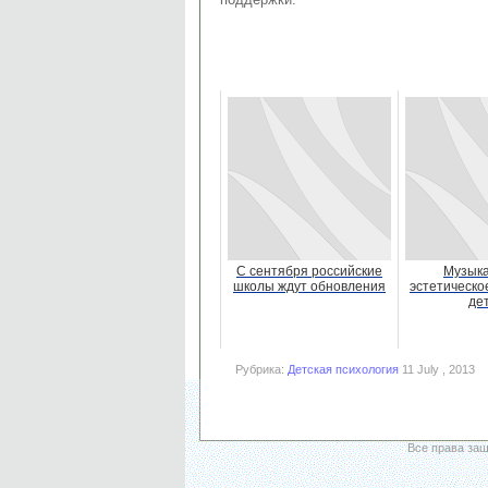
С сентября российские
Музыка
школы ждут обновления
эстетическо
де
Рубрика:
Детская психология
11 July , 2013
Все права за