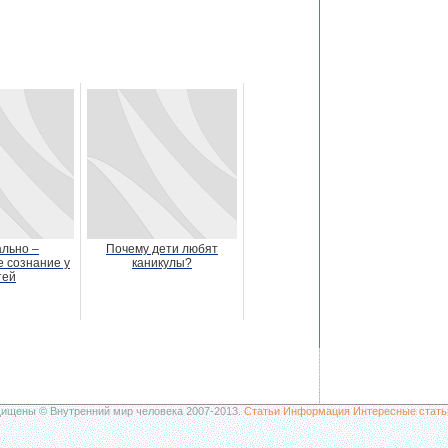
льно –
Почему дети любят
е сознание у
каникулы?
тей
щищены © Внутренний мир человека 2007-2013.
Статьи
Информация
Интересные стать