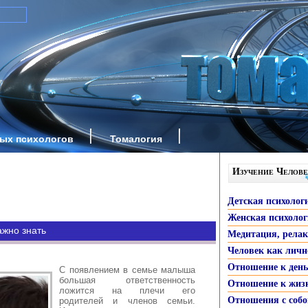
ных психологов
Томалогия
Изучение Челове
Детская психолог
Женская психоло
ажно знать
Медитация, рела
Человек как личн
Отношение к ден
С появлением в семье малыша
большая ответственность
Отношение к жиз
ложится на плечи его
Отношения с собо
родителей и членов семьи.