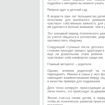
подробно о методике вы можете узнать н
Ребенок идет в детский сад
В возрасте трех лет большинство детей
испытание для маленького домашне
чувствует собственную важность для 
им уделяется больше внимания, чем в 
Это значимый период психического раз
он учится общаться в коллективе, раз
противостоять обидчику.
Следующей ступенью после детского 
сложнее проходит процесс адаптации в 
еще на дошкольном этапе ребенок 
чувствовал себя комфортно среди них.
Главный авторитет – родители
Однако, влияние родителей на пс
переоценить. Именно в семье у него ф
наблюдает взаимоотношения между люд
в качестве примера для подражания.
Дети точно копируют происходящее д
легко понять, что происходит за дверям
Желая счастья своим детям, в перв
чтобы их психическое развитие происх
поддержки.