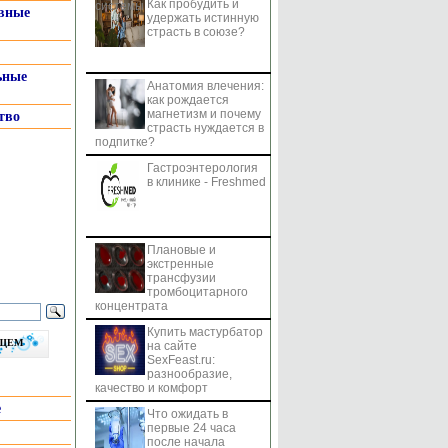
Как пробудить и
системы
вные
удержать истинную
страсть в союзе?
ьные
Анатомия влечения:
как рождается
магнетизм и почему
тво
страсть нуждается в
подпитке?
Гастроэнтерология
в клинике - Freshmed
Плановые и
экстренные
трансфузии
тромбоцитарного
концентрата
Купить мастурбатор
бщем
на сайте
SexFeast.ru:
разнообразие,
качество и комфорт
е
Что ожидать в
первые 24 часа
после начала