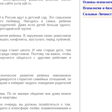
Основы психолог
а сайте yu-la.spb.ru.
Психология и биз
Сильные Личност
 в России идут в детский сад. Это серьезное
го любимца. Находясь в семье, ребенок
родителей. Даже если детей больше одного,
детсадовской группе.
вития ребенка. В окружении своих ровесников
решать конфликты, выступать перед публикой,
сада станет школа. И чем старше дети, тем
среде сверстников. Поэтому так важно, чтобы
научился общаться с другими ребятами и
ихическое развитие ребенка невозможно
ормируется стереотип семейных отношений, он
ьми и избирает модель поведения родителей
ома. По их манере общения вне дома можно
и квартиры.
ую очередь вы должны позаботиться о том,
одило в атмосфере любви, взаимопонимания и