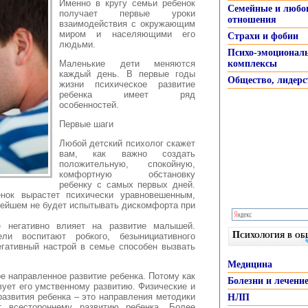
Именно в кругу семьи
ребенок
Семейные и любо
получает первые уроки
отношения
взаимодействия с окружающим
миром и населяющими его
Страхи и фобии
людьми.
Психо-эмоционал
Маленькие дети меняются
комплексы
каждый день. В первые годы
Общество, лидерс
жизни психическое развитие
ребенка имеет ряд
особенностей.
Первые шаги
Любой детский психолог скажет
вам, как важно создать
положительную, спокойную,
комфортную обстановку
ребенку с самых первых дней.
ок вырастет психически уравновешенным,
нейшем не будет испытывать дискомфорта при
 негативно влияет на развитие малышей.
Психология в о
ели воспитают робкого, безынициативного
егативный настрой в семье способен вызвать
Медицина
е направленное развитие ребенка. Потому как
Болезни и лечени
вует его умственному развитию. Физические и
развития ребенка – это направления методики
НЛП
т всестороннему развитию ребенка. Более