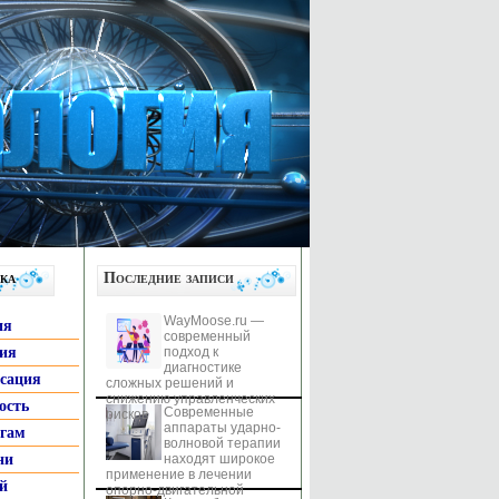
ка
Последние записи
WayMoose.ru —
ия
современный
гия
подход к
диагностике
ксация
сложных решений и
снижению управленческих
ость
Современные
рисков
аппараты ударно-
ьгам
волновой терапии
ни
находят широкое
применение в лечении
й
опорно-двигательной