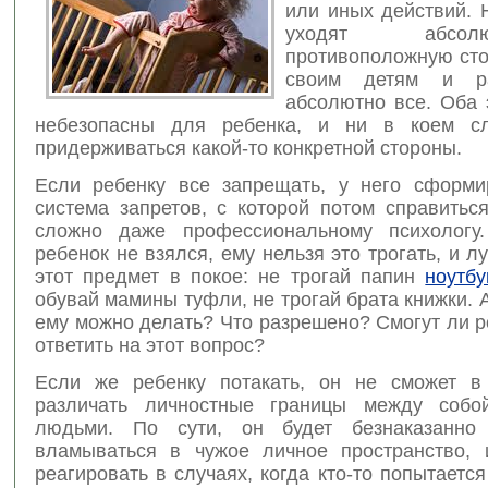
или иных действий. 
уходят абсо
противоположную сто
своим детям и р
абсолютно все. Оба 
небезопасны для ребенка, и ни в коем сл
придерживаться какой-то конкретной стороны.
Если ребенку все запрещать, у него сформи
система запретов, с которой потом справитьс
сложно даже профессиональному психологу
ребенок не взялся, ему нельзя это трогать, и л
этот предмет в покое: не трогай папин
ноутбу
обувай мамины туфли, не трогай брата книжки. А
ему можно делать? Что разрешено? Смогут ли 
ответить на этот вопрос?
Если же ребенку потакать, он не сможет в
различать личностные границы между собо
людьми. По сути, он будет безнаказанно
вламываться в чужое личное пространство, 
реагировать в случаях, когда кто-то попытается