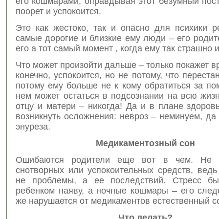
его кошмарами, оправдывая этот безумный пост
поорет и успокоится.
Это как жестоко, так и опасно для психики р
самые дорогие и близкие ему люди – его родит
его а тот самый момент , когда ему так страшно 
Что может произойти дальше – только покажет 
конечно, успокоится, но не потому, что перестан
потому ему больше не к кому обратиться за п
нем может остаться в подсознании на всю жиз
отцу и матери – никогда! Да и в плане здоров
возникнуть осложнения: невроз – неминуем, д
энуреза.
Медикаментозный сон
Ошибаются родители еще вот в чем. Не 
снотворных или успокоительных средств, ведь
не проблемы, а ее последствий. Стресс бы
ребенком наяву, а ночные кошмары – его след
же нарушается от медикаментов естественный 
Что делать?