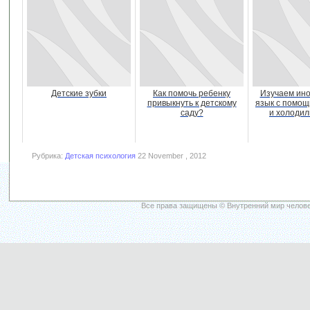
Детские зубки
Как помочь ребенку
Изучаем ин
привыкнуть к детскому
язык с помощ
саду?
и холоди
Рубрика:
Детская психология
22 November , 2012
Все права защищены © Внутренний мир челове