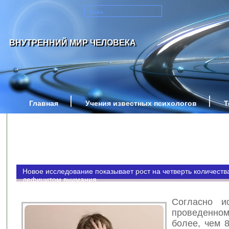
ВНУТРЕННИЙ МИР ЧЕЛОВЕКА
Главная
Учения известных психологов
Т
Новое исследование показывает рост на четверть количеств
дефицитом внимания
Согласно и
проведен
более, чем 