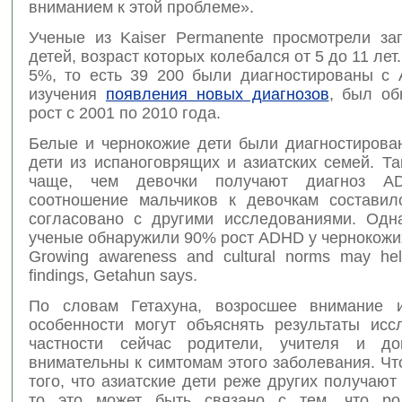
вниманием к этой проблеме».
Ученые из Kaiser Permanente просмотрели за
детей, возраст которых колебался от 5 до 11 лет
5%, то есть 39 200 были диагностированы с
изучения
появления новых диагнозов
, был о
рост с 2001 по 2010 года.
Белые и чернокожие дети были диагностирова
дети из испаноговрящих и азиатских семей. Т
чаще, чем девочки получают диагноз A
соотношение мальчиков к девочкам составил
согласовано с другими исследованиями. Одн
ученые обнаружили 90% рост ADHD у чернокожи
Growing awareness and cultural norms may hel
findings, Getahun says.
По словам Гетахуна, возросшее внимание и
особенности могут объяснять результаты исс
частности сейчас родители, учителя и до
внимательны к симтомам этого заболевания. Чт
того, что азиатские дети реже других получают 
то это может быть связано с тем, что ро