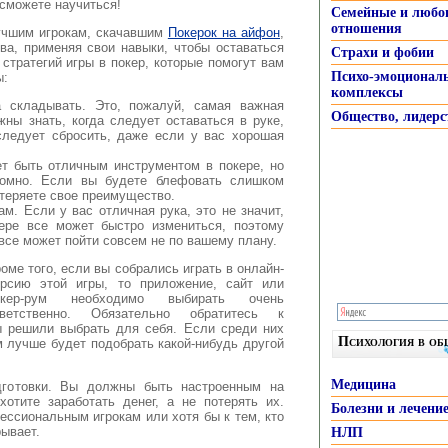
 сможете научиться!
Семейные и любо
отношения
Лучшим игрокам, скачавшим
Покерок на айфон
,
ва, применяя свои навыки, чтобы оставаться
Страхи и фобии
стратегий игры в покер, которые помогут вам
Психо-эмоционал
ы:
комплексы
а складывать. Это, пожалуй, самая важная
Общество, лидерс
жны знать, когда следует оставаться в руке,
следует сбросить, даже если у вас хорошая
 быть отличным инструментом в покере, но
номно. Если вы будете блефовать слишком
потеряете свое преимущество.
м. Если у вас отличная рука, это не значит,
ере все может быстро измениться, поэтому
о все может пойти совсем не по вашему плану.
оме того, если вы собрались играть в онлайн-
ерсию этой игры, то приложение, сайт или
окер-рум необходимо выбирать очень
тветственно. Обязательно обратитесь к
ы решили выбрать для себя. Если среди них
Психология в о
м лучше будет подобрать какой-нибудь другой
Медицина
одготовки. Вы должны быть настроенным на
хотите заработать денег, а не потерять их.
Болезни и лечени
ессиональным игрокам или хотя бы к тем, кто
рывает.
НЛП