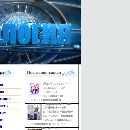
ка
Последние записи
WayMoose.ru —
ия
современный
гия
подход к
диагностике
ксация
сложных решений и
снижению управленческих
ость
Современные
рисков
аппараты ударно-
ьгам
волновой терапии
ни
находят широкое
применение в лечении
й
опорно-двигательной