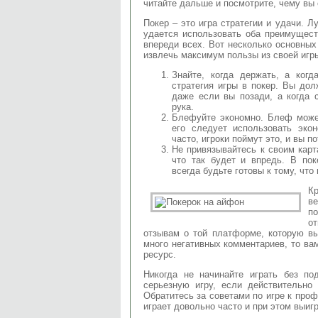
читайте дальше и посмотрите, чему вы
Покер – это игра стратегии и удачи. 
удается использовать оба преимущест
впереди всех. Вот несколько основных 
извлечь максимум пользы из своей игр
Знайте, когда держать, а когд
стратегия игры в покер. Вы дол
даже если вы позади, а когда 
рука.
Блефуйте экономно. Блеф может
его следует использовать эко
часто, игроки поймут это, и вы 
Не привязывайтесь к своим карта
что так будет и впредь. В пок
всегда будьте готовы к тому, чт
Кр
в
п
о
отзывам о той платформе, которую в
много негативных комментариев, то ва
ресурс.
Никогда не начинайте играть без п
серьезную игру, если действительно 
Обратитесь за советами по игре к проф
играет довольно часто и при этом выиг