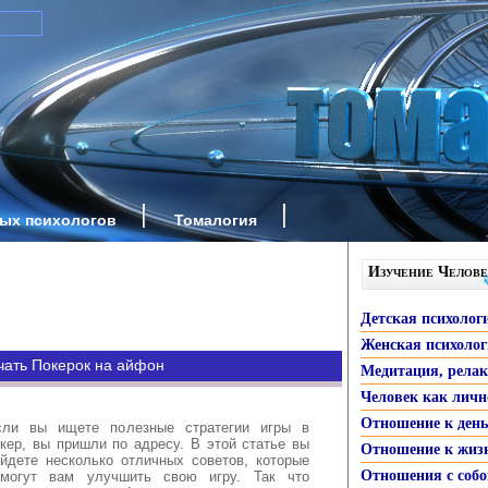
ных психологов
Томалогия
Изучение Челове
Детская психолог
Женская психоло
ачать Покерок на айфон
Медитация, рела
Человек как личн
Отношение к ден
сли вы ищете полезные стратегии игры в
кер, вы пришли по адресу. В этой статье вы
Отношение к жиз
йдете несколько отличных советов, которые
Отношения с собо
омогут вам улучшить свою игру. Так что