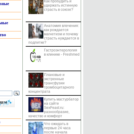
Как пробудить и
системы
вные
удержать истинную
страсть в союзе?
ьные
Анатомия влечения:
как рождается
магнетизм и почему
тво
страсть нуждается в
подпитке?
Гастроэнтерология
в клинике - Freshmed
Плановые и
экстренные
трансфузии
тромбоцитарного
концентрата
Купить мастурбатор
бщем
на сайте
SexFeast.ru:
разнообразие,
качество и комфорт
е
Что ожидать в
первые 24 часа
после начала