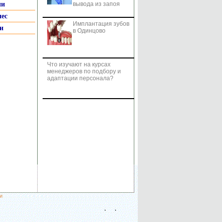
ии
вывода из запоя
нес
Имплантация зубов
и
в Одинцово
Что изучают на курсах
менеджеров по подбору и
адаптации персонала?
и