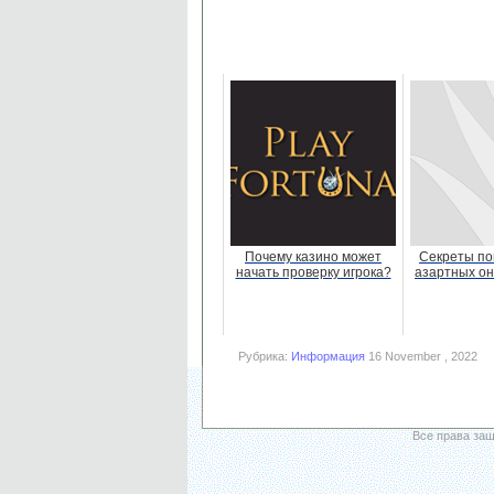
Почему казино может
Секреты по
начать проверку игрока?
азартных он
Рубрика:
Информация
16 November , 2022
Все права за