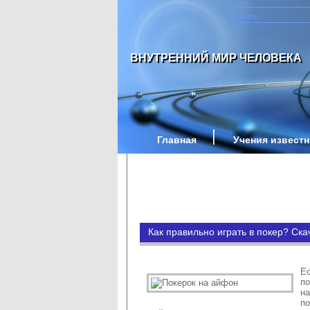
ВНУТРЕННИЙ МИР ЧЕЛОВЕКА
Главная
Учения извест
Как правильно играть в покер? Ск
Е
по
на
п