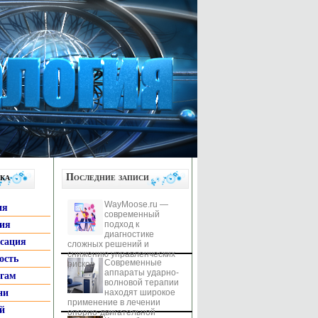
ка
Последние записи
WayMoose.ru —
ия
современный
гия
подход к
диагностике
ксация
сложных решений и
снижению управленческих
ость
Современные
рисков
аппараты ударно-
ьгам
волновой терапии
ни
находят широкое
применение в лечении
й
опорно-двигательной