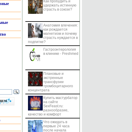
Как пробудить и
системы
вные
удержать истинную
страсть в союзе?
ьные
Анатомия влечения:
как рождается
магнетизм и почему
тво
страсть нуждается в
подпитке?
Гастроэнтерология
в клинике - Freshmed
Плановые и
экстренные
трансфузии
тромбоцитарного
концентрата
Купить мастурбатор
бщем
на сайте
SexFeast.ru:
разнообразие,
качество и комфорт
е
Что ожидать в
первые 24 часа
после начала