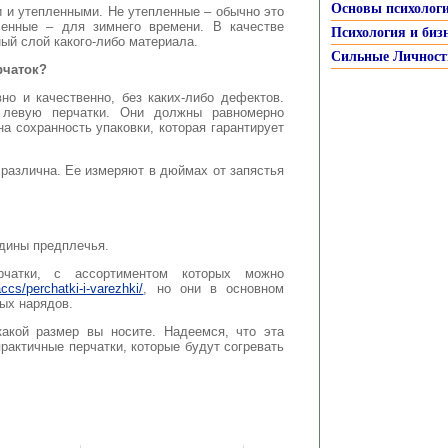
Основы психолог
 и утепленными. Не утепленные – обычно это
ленные – для зимнего времени. В качестве
Психология и биз
ый слой какого-либо материала.
Сильные Личност
рчаток?
о и качественно, без каких-либо дефектов.
левую перчатки. Они должны равномерно
на сохранность упаковки, которая гарантирует
 различна. Ее измеряют в дюймах от запястья
едины предплечья.
чатки, с ассортиментом которых можно
ccs/perchatki-i-varezhki/
, но они в основном
ых нарядов.
какой размер вы носите. Надеемся, что эта
рактичные перчатки, которые будут согревать