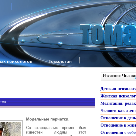
ных психологов
Томалогия
Изучение Челове
Детская психолог
Женская психоло
ток
Медитация, рела
Человек как личн
Отношение к ден
Модельные перчатки.
Отношение к жиз
Со стародавних времен был
известен людям этот
Отношения с собо