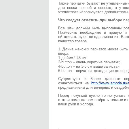
Также перчатки бывают не утепленными
для носки весной и осенью, а утеп
утеплителя используется дополнительн
Что следует отметить при выборе пе
Все швы должны быть выполнены ровн
Примерить необходимо и правую и 
обтягивать руки, не сдавливая их. Важ
качество товара.
1. Длина женских перчаток может быть
вверх.
1 дюйм=2.45 см.
2-button – очень короткие перчатки;
4-button – на 3-5 см выше запястья
6-button – перчатки, доходящие до сер
Существуют и более длинные пер
ознакомиться на
http://www.lamoda.ru/a
предназначены для вечерних и свадебн
Перед покупкой нужно точно узнать 
статья помогла вам выбрать теплые и п
ваши руки в холода.