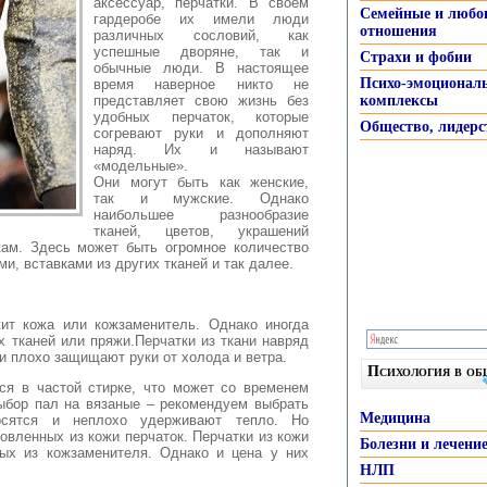
аксессуар, перчатки. В своем
Семейные и любо
гардеробе их имели люди
отношения
различных сословий, как
успешные дворяне, так и
Страхи и фобии
обычные люди. В настоящее
Психо-эмоционал
время наверное никто не
представляет свою жизнь без
комплексы
удобных перчаток, которые
Общество, лидерс
согревают руки и дополняют
наряд. Их и называют
«модельные».
Они могут быть как женские,
так и мужские. Однако
наибольшее разнообразие
тканей, цветов, украшений
кам. Здесь может быть огромное количество
и, вставками из других тканей и так далее.
.
ит кожа или кожзаменитель. Однако иногда
х тканей или пряжи.Перчатки из ткани навряд
и плохо защищают руки от холода и ветра.
Психология в о
ся в частой стирке, что может со временем
ыбор пал на вязаные – рекомендуем выбрать
Медицина
осятся и неплохо удерживают тепло. Но
овленных из кожи перчаток. Перчатки из кожи
Болезни и лечени
ных из кожзаменителя. Однако и цена у них
НЛП