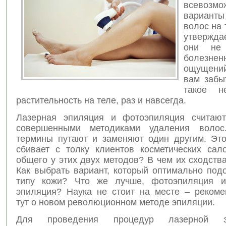
всевозмо
вариант
волос на 
утвержда
они не 
болезнен
ощущени
вам забы
такое не
растительность на теле, раз и навсегда.
Лазерная эпиляция и фотоэпиляция считают
совершенными методиками удаления волос
термины путают и заменяют один другим. Эт
сбивает с толку клиентов косметических сал
общего у этих двух методов? В чем их сходств
Как выбрать вариант, который оптимально под
типу кожи? Что же лучше, фотоэпиляция и
эпиляция? Наука не стоит на месте – рекоме
тут о новом революционном методе эпиляции.
Для проведения процедур лазерной 