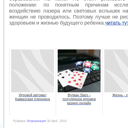
положении: по понятным причинам иссл
воздействию лазера или световых вспышек н
женщин не проводилось. Поэтому лучше не рис
здоровьем и жизнью будущего ребенка.
читать ту
Игровой автомат
Вулкан Stars –
Жизнь - э
Кавказская пленница
популярное игровое
казино онлайн
Рубрика:
Информация
30 April , 2014