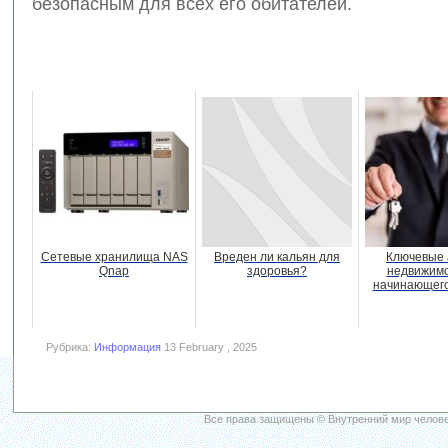
безопасным для всех его обитателей.
Сетевые хранилища NAS
Вреден ли кальян для
Ключевые 
Qnap
здоровья?
недвижимо
начинающего
Рубрика:
Информация
13 February , 2025
Все права защищены © Внутренний мир челове