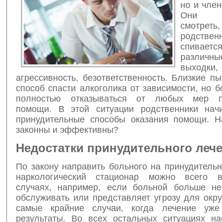
но и член
Они в
смотре
родствен
спивает
различ
выходки,
агрессивность, безответственность. Близкие п
способ спасти алкоголика от зависимости, но 
полностью отказываться от любых мер п
помощи. В этой ситуации родственники нач
принудительные способы оказания помощи. Н
законны и эффективны?
Недостатки принудительного леч
По закону направить больного на принудитель
наркологический стационар можно всего в
случаях, например, если больной больше н
обслуживать или представляет угрозу для окр
самые крайние случаи, когда лечение уже
результаты. Во всех остальных ситуациях на