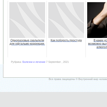
Одноразовые скальпели
Как побороть простуду
В каких у
для офтальмо-коррекции.
возможно выл
алкого
Рубрика:
Болезни и лечение
7 September , 2021
Все права защищены © Внутренний мир челове