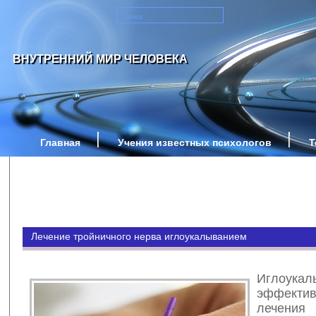
ВНУТРЕННИЙ МИР ЧЕЛОВЕКА
Главная
Учения известных психологов
Т
Лечение тройничного нерва иглоукалыванием
Иглоук
эффекти
лече