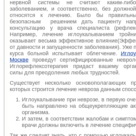
нервной системы не считают каким-либ
заболеванием, и соответственно, без должной
относятся к лечению. Было бы правиль
безопасным решением дать пациенту нап
консультацию у врача специалиста (рефлекс
Например, лечение иглоукалыванием тройни
оказывает весьма эффективное влияние(Эффек
от давности и запущенности заболевания). Уже 
курса больной испытывает облегчение.
Игло
Москве
проведут сертифицированные невроло
Иглорефлексотерапия придаст вашему орга
силы для преодоления любых трудностей.
Существует несколько основополагающих пр
которых строится лечение невроза данным спос
Иглоукалывание при неврозе, в первую оч
быть направлено на общеукрепляющие ак
организма.
И затем, в соответствии жалобам и симпто
врачи должны включить в лечение специфич
Так же следует знать, что с помощью иглоука