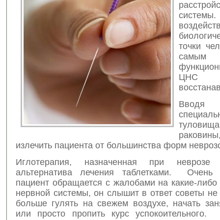
расстрой
систе
воздей
биологич
точки че
самым 
функцион
ЦНС
восстанав
Вводя
специал
тулови
ракови
излечить пациента от большинства форм невроз
Иглотерапия, назначенная при неврозе
альтернатива лечения таблетками. Очень ч
пациент обращается с жалобами на какие-либо
нервной системы, он слышит в ответ советы не
больше гулять на свежем воздухе, начать зан
или просто пропить курс успокоительного. 