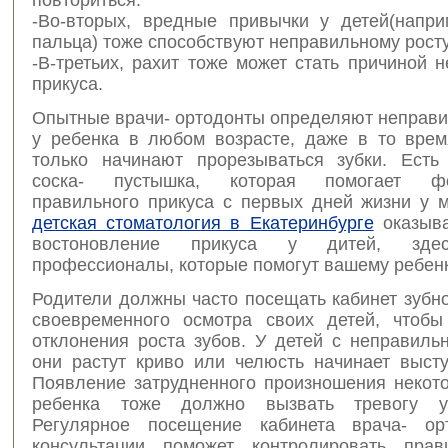
-Во-вторых, вредные привычки у детей(напри
пальца) тоже способствуют неправильному росту
-В-третьих, рахит тоже может стать причиной 
прикуса.
Опытные врачи- ортодонты определяют неправи
у ребенка в любом возрасте, даже в то врем
только начинают прорезываться зубки. Есть
соска- пустышка, которая помогает фо
правильного прикуса с первых дней жизни у 
детская стоматология в Екатеринбурге
оказыва
востоновление прикуса у дитей, зде
профессионалы, которые помогут вашему ребенк
Родители должны часто посещать кабинет зубн
своевременного осмотра своих детей, чтобы
отклонения роста зубов. У детей с неправиль
они растут криво или челюсть начинает высту
Появление затрудненного произношения некото
ребенка тоже должно вызвать тревогу у
Регулярное посещение кабинета врача- ор
консультации поможет контролировать прав