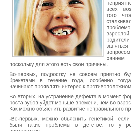
неприят
всех воз
того чт
сталкива
пробл
взросл
родите
занят
вопрос
раннем
поскольку для этого есть свои причины.
Во-первых, подростку не совсем приятно бу
брекетами в течение года, особенно тогда
начинают проявлять интерес к противоположном
Во-вторых, на устранение дефекта в момент ф
роста зубов уйдет меньше времени, чем во взро
Как можно объяснить развитие неправильного п
-Во-первых, можно объяснить генетикой, если
были такие проблемы в детстве, то у ре
повториться.