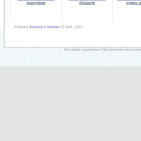
гранулёма
Израиле
нужно з
Рубрика:
Болезни и лечение
20 April , 2023
Все права защищены © Внутренний мир челове