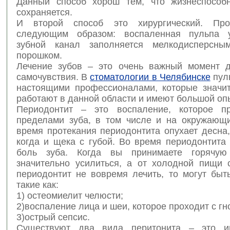
Данный способ хорош тем, что жизнеспособ
сохраняется.
И второй способ это хирургический. Про
следующим образом: воспаленная пульпа у
зубной канал заполняется мелкодисперсны
порошком.
Лечение зубов – это очень важный момент 
самочувствия. В
стоматологии в Челябинске
пуль
настоящими профессионалами, которые значи
работают в данной области и имеют большой опы
Периодонтит – это воспаление, которое пр
пределами зуба, в том числе и на окружающи
время протекания периодонтита опухает десна,
когда и щека с губой. Во время периодонтита
боль зуба. Когда вы принимаете горячу
значительно усилиться, а от холодной пищи с
периодонтит не вовремя лечить, то могут быт
такие как:
1) остеомиелит челюсти;
2)воспаление лица и шеи, которое проходит с гн
3)острый сепсис.
Существуют два вида перитонита – это и