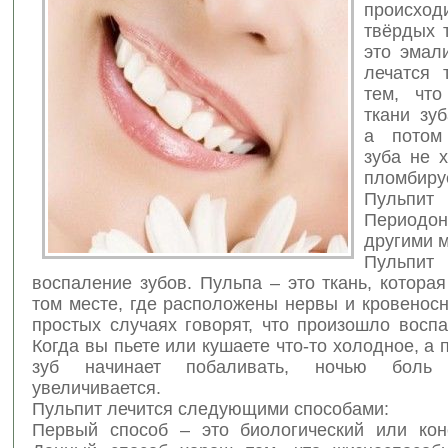
происход
твёрдых 
это эмал
лечатся 
тем, что
ткани зу
а потом
зуба не х
пломбиру
Пул
Периодон
другими 
Пульп
воспаление зубов. Пульпа – это ткань, которая
том месте, где расположены нервы и кровенос
простых случаях говорят, что произошло восп
Когда вы пьете или кушаете что-то холодное, а 
зуб начинает побаливать, ночью боль 
увеличивается.
Пульпит лечится следующими способами:
Первый способ – это биологический или кон