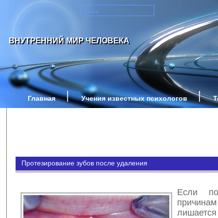
ВНУТРЕННИЙ МИР ЧЕЛОВЕКА
Главная
Учения известных психологов
Т
Протезирование зубов после удаления
Если п
причин
лишается