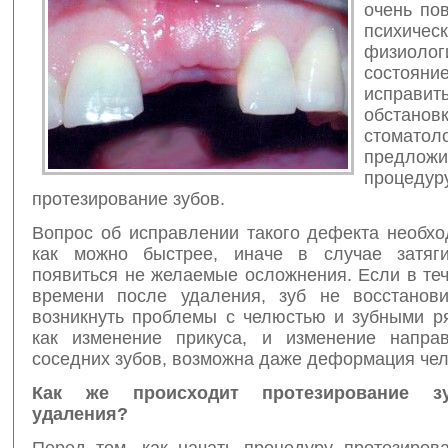
очень по
психи
физиолог
состоян
исправ
обстан
стомато
предло
проце
протезирование зубов.
Вопрос об исправлении такого дефекта необхо
как можно быстрее, иначе в случае затяги
появиться не желаемые осложнения. Если в те
времени после удаления, зуб не восстанови
возникнуть проблемы с челюстью и зубными ря
как изменение прикуса, и изменение напра
соседних зубов, возможна даже деформация чел
Как же происходит протезирование з
удаления?
Перед тем, как начать процедуру протезирова