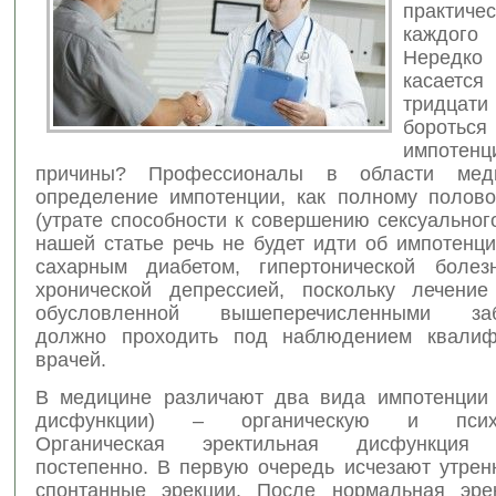
практи
каждог
Нередко 
касаетс
тридцати
боро
импотенц
причины? Профессионалы в области мед
определение импотенции, как полному полов
(утрате способности к совершению сексуального
нашей статье речь не будет идти об импотенц
сахарным диабетом, гипертонической боле
хронической депрессией, поскольку лечение
обусловленной вышеперечисленными заб
должно проходить под наблюдением квалиф
врачей.
В медицине различают два вида импотенции 
дисфункции) – органическую и психол
Органическая эректильная дисфункция 
постепенно. В первую очередь исчезают утрен
спонтанные эрекции. После нормальная эре