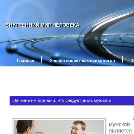
ВНУТРЕННИЙ МИР ЧЕЛОВЕКА
Главная
Учения известных психологов
Т
Лечение импотенции. Что следует знать мужчине
Исчез
мужск
являетс