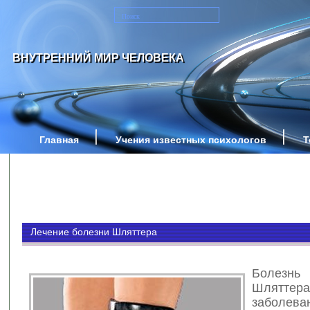
ВНУТРЕННИЙ МИР ЧЕЛОВЕКА
Главная
Учения известных психологов
Т
Лечение болезни Шляттера
Болезн
Шлятт
заболева