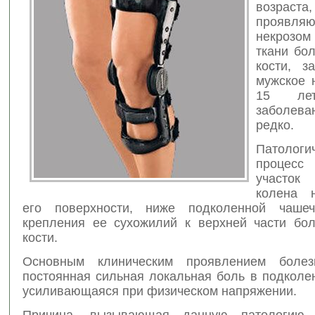
возраста,
проявля
некроз
ткани бо
кости,
з
мужское 
15 лет
заболев
редко.
Патологи
процес
участок
колена 
его поверхности, ниже подколенной чаше
крепления ее сухожилий к верхней части бо
кости.
Основным клиническим проявлением болез
постоянная сильная локальная боль в подколе
усиливающаяся при физическом напряжении.
Причина, вызывающая данную патологию