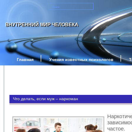
ВНУТРЕННИЙ МИР ЧЕЛОВЕКА
Главная
Учения известных психологов
Т
Что делать, если муж – наркоман
Наркотич
зависимо
частое.