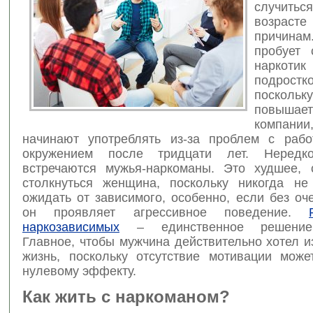
случить
возрасте
причин
пробует 
нарк
подрост
поскольк
повышае
компани
начинают употреблять из-за проблем с рабо
окружением после тридцати лет. Неред
встречаются мужья-наркоманы. Это худшее,
столкнуться женщина, поскольку никогда не
ожидать от зависимого, особенно, если без о
он проявляет агрессивное поведение.
наркозависимых
– единственное решение
Главное, чтобы мужчина действительно хотел 
жизнь, поскольку отсутствие мотивации може
нулевому эффекту.
Как жить с наркоманом?