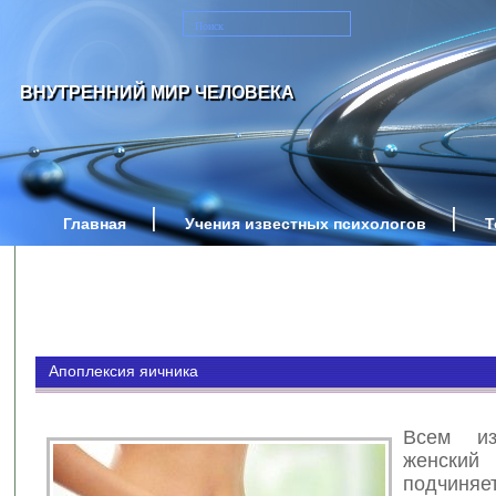
ВНУТРЕННИЙ МИР ЧЕЛОВЕКА
Главная
Учения известных психологов
Т
Апоплексия яичника
Всем из
женски
подчиняе