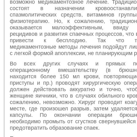
возможно медикаментозное лечение. Традици
состоят в назначении кровоостанав
спазмолитических средств, витаминов групп
физиотерапию. Но, к сожалению, традицион
оказывается малоэффективным, ввиду в
рецидивов и развития спаечных процессов, что 
привести к бесплодию. Так что тр
медикаментозные методы лечения подойдут л
с легкой формой апоплексии, не планирующим р
Во всех других случаях и прямых по
операционному вмешательству (в брюшн
находится более 150 мл крови, повторяющи
приступы и пр.) проводят хирургическую опер
должен действовать аккуратно и точно, что
женщине яичники, что в случаях обильного кро
сожалению, невозможно. Хирург проводит коаг
месте, где произошел разрыв, затем удаляетс
капсулы. По окончании операции брюшн
необходимо промыть от сгустков свернувшейся
предотвратить образование спаек.