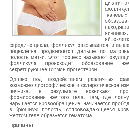
циклично
фолликул
тканевых
образова
наход
яичниках
яйцек
середине цикла, фолликул разрывается, и выш
яйцеклетка продвигается дальше по маточн
полость матки. Этот процесс называют овуляц
фолликула происходит образование жел
секретирующее гормон прогестерон.
Однако под воздействием различных фак
возможно дистрофическое и склеротическое из
яичника, в результате возникают пр
формировании желтого тела. Там, где лопн
нарушается кровообращение, начинается пробо
в брюшную полость, сопровождающееся кров
желтом теле образуется гематома.
Причины