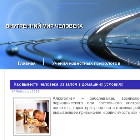
ВНУТРЕННИЙ МИР ЧЕЛОВЕКА
Главная
Учения известных психологов
Т
Как вывести человека из запоя в домашних условиях
17 February , 2012
Алкоголизм – заболевание, возник
периодического или постоянного употре
напитков, характеризующееся интоксикацией
вызывающее привыкание и зависимость как