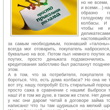
но не всеми,
и всеми…) на
образно г
голодному по
колбасы. И
чтобы не и
деликат
настоявшийс
за самым необходимым, познавший «талоны»
всегда мог отоварить, покупатель набросился
буквально на все.
Потом пыл немного поутих и
поутих, просто деньжата подзакончились.
кредитования заботливо был распахнут позднее.
этом.
А в том, что за потребителя, покупателя 
бороться. Что, есть дома колбаса? Но она не 
вот эту, нашу, попробуй! Есть стиральный порош
просто сажа в сравнении с нашим! Выброси то
наш! И в том же духе, в таком же стиле. Нет дене
у нас они даром! Читай в договоре займа то
написано! Что ты там щуришься на мелкий шри