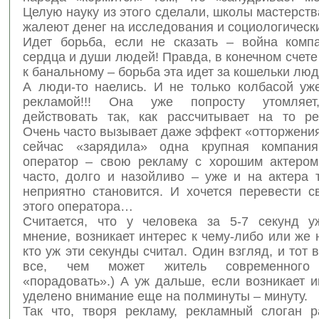
Целую науку из этого сделали, школы мастерств
жалеют денег на исследования и социологическ
Идет борьба, если не сказать – война комп
сердца и души людей! Правда, в конечном счете
к банальному – борьба эта идет за кошельки л
А люди-то наелись. И не только колбасой уж
рекламой!!! Она уже попросту утомляет
действовать так, как рассчитывает на то ре
Очень часто вызывает даже эффект «отторжени
сейчас «зарядила» одна крупная компани
оператор – свою рекламу с хорошим актером
часто, долго и назойливо – уже и на актера 
неприятно становится. И хочется перевести с
этого оператора…
Считается, что у человека за 5-7 секунд у
мнение, возникает интерес к чему-либо или же н
кто уж эти секунды считал. Один взгляд, и тот в
все, чем может житель современного 
«порадовать».) А уж дальше, если возникает и
уделено внимание еще на полминуты – минуту.
Так что, творя рекламу, рекламный слоган р