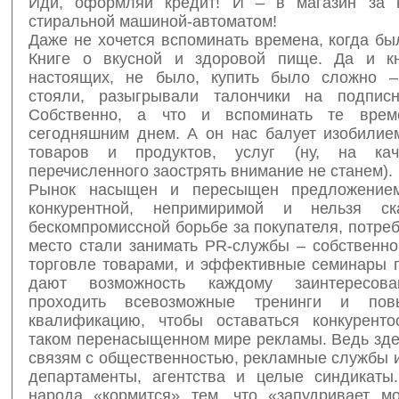
Иди, оформляй кредит! И – в магазин за н
стиральной машиной-автоматом!
Даже не хочется вспоминать времена, когда бы
Книге о вкусной и здоровой пище. Да и кн
настоящих, не было, купить было сложно –
стояли, разыгрывали талончики на подписн
Собственно, а что и вспоминать те вре
сегодняшним днем. А он нас балует изобилие
товаров и продуктов, услуг (ну, на кач
перечисленного заострять внимание не станем).
Рынок насыщен и пересыщен предложение
конкурентной, непримиримой и нельзя ск
бескомпромиссной борьбе за покупателя, потре
место стали занимать PR-службы – собственно
торговле товарами, и эффективные семинары п
дают возможность каждому заинтересов
проходить всевозможные тренинги и по
квалификацию, чтобы оставаться конкурент
таком перенасыщенном мире рекламы. Ведь зде
связям с общественностью, рекламные службы 
департаменты, агентства и целые синдикаты
народа «кормится» тем, что «запудривает мо