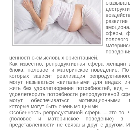
оказыват
деструкт
возде
развитие
эмоциона
сферы, ф
полового
материнс
поведен
ценностно-смысловых ориентацией.
Как известно, репродуктивная сфера женщин 
блока: половое и материнское поведение. Пот
которых зависит реализация репродуктивног
могут называться «витальными для вида»: и
жить без удовлетворения потребностей, вид –
удовлетворить потребности репродуктивной с
могут обеспечиваться мотивационными м
которые могут быть очень мощными.
Особенность репродуктивной сферы – это то, 
(половое и материнское поведение) в с
представленности не связаны друг с другом. Из