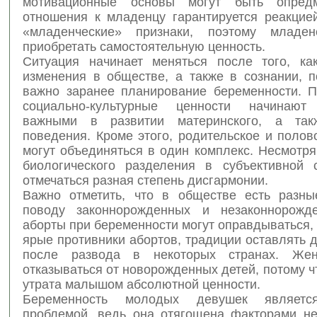
мотивационные основы могут быть опредм
отношения к младенцу гарантируется реакцие
«младенческие» признаки, поэтому младен
приобретать самостоятельную ценность.
Ситуация начинает меняться после того, ка
изменения в обществе, а также в сознании, п
важно заранее планирование беременности. П
социально-культурные ценности начинают 
важными в развитии материнского, а так
поведения. Кроме этого, родительское и поло
могут объединяться в один комплекс. Несмотря 
биологического разделения в субъективной
отмечаться разная степень дисгармонии.
Важно отметить, что в обществе есть разн
поводу законнорожденных и незаконнорожде
аборты при беременности могут оправдываться, 
ярые противники абортов, традиции оставлять 
после развода в некоторых странах. Же
отказываться от новорожденных детей, потому ч
утрата малышом абсолютной ценности.
Беременность молодых девушек являетс
проблемой, ведь она отягощена факторами не