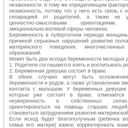
незаконности. К тому же определяющим фактор
незаконность, потому что у него есть связь с 
сепарацией от родителей, а также не у
ценностно-смысловыми ориентациями, н
эмоционально-волевой сферы человека.
Беременность в пубертатном периоде женщины
причиной серьезных нарушений развития полов
материнского поведения, многочисленных
образований.
Может быть два исхода беременности молодых 
1. Родители соглашаются взять и воспитывать р
2. Беременная девушка состоит в браке.
В обоих случаях могут быть осложнени
беременности и родов, а также установлении э
контакта с малышом. У беременных девушек 
которые уже состоят в браке, отмечается 
неуверенность в собственных сила
ориентироваться на помощь старших людей
становиться затруднением развития материнской
Если исход будет благополучным (ребенка в
семье его матери) важно корректировать вза