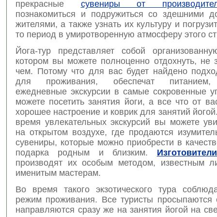
прекрасные
сувениры от производите
познакомиться и подружиться со здешними 
жителями, а также узнать их культуру и погрузит
то период в умиротворенную атмосферу этого с
Йога-тур представляет собой организованну
котором вы можете полноценно отдохнуть, не 
чем. Потому что для вас будет найдено подх
для проживания, обеспечат питанием, 
ежедневные экскурсии в самые сокровенные уг
можете посетить занятия йоги, а все что от ва
хорошее настроение и коврик для занятий йогой.
время увлекательных экскурсий вы можете уви
на открытом воздухе, где продаются изумител
сувениры, которые можно приобрести в качест
подарка родным и близким.
Изготовител
производят их особым методом, известным 
именитым мастерам.
Во время такого экзотического тура соблюд
режим проживания. Все туристы просыпаются с
направляются сразу же на занятия йогой на св