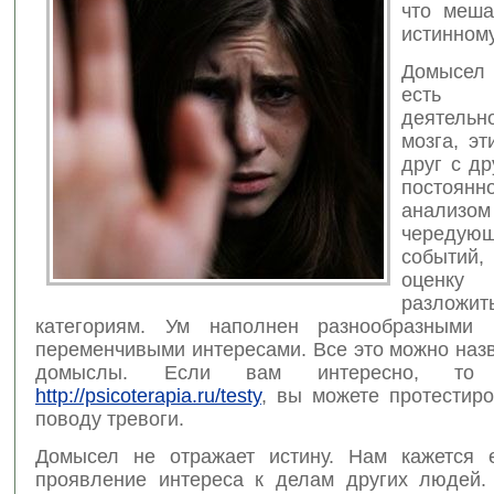
что меша
истинному
Домысел
есть 
деятельн
мозга, э
друг с д
постоя
анализом
чередующ
событи
оценку 
разло
категориям. Ум наполнен разнообразными 
переменчивыми интересами. Все это можно наз
домыслы. Если вам интересно, то
http://psicoterapia.ru/testy
, вы можете протестиро
поводу тревоги.
Домысел не отражает истину. Нам кажется 
проявление интереса к делам других людей.