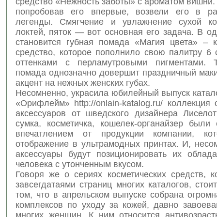
средство «Нежность заботы» с ароматом вишни
попробовав его впервые, возвели его в ра
легенды. Смягчение и увлажнение сухой ко
локтей, пяток — вот основная его задача. В о
становится губная помада «Магия цвета» – к
средство, которое пополнило свою палитру 6
оттенками с перламутровыми пигментами. Т
помада однозначно довершит праздничный маки
акцент на нежных женских губах.
Несомненно, украсила юбилейный выпуск катал
«Орифлейм» http://onlain-katalog.ru/ коллекция
аксессуаров от шведского дизайнера Лиселот
сумка, косметичка, кошелек-органайзер были
впечатлением от продукции компании, ко
отображение в ультрамодных принтах. И, несо
аксессуары будут позиционировать их облада
человека с утонченным вкусом.
Говоря же о сериях косметических средств, к
завсегдатаями страниц многих каталогов, стои
том, что в апрельском выпуске собрана огром
комплексов по уходу за кожей, давно завоев
многих женщин. К ним относится антивозраст