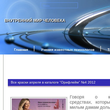
ВНУТРЕННИЙ МИР ЧЕЛОВЕКА
Главная
Учения известных психологов
Т
Все краски апреля в каталоге “Орифлейм” №4 2012
Говоря о кос
средствах, котор
милым дамам доль