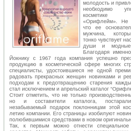
молодость и привл
необходимо у
косметике 
«Орифлейм». Не 
что ее основате
мужчина
, которы
тонко чувствует на
души и модные 
Благодаря именн
Йокнику с 1967 года компания успешно пре
продукцию в косметической сфере многих ст
специалисты, удостоившиеся не одной преми
радовать прекрасных женщин новинками и р
подходам к предотвращению старения кажды
стал исключением и апрельский каталог “Орифл
Стоит отметить, что не только производственн
но и составители каталога, постарали
незабываемый подарок поклонницам этой кос
летию компании. Его страницы изобилуют нови
полюбившимися средствами в новом оригинальн
Так, к первым можно отнести специальное