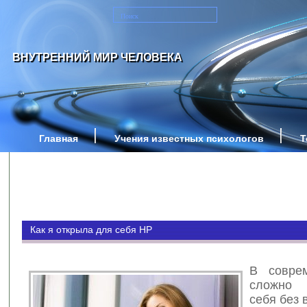
ВНУТРЕННИЙ МИР ЧЕЛОВЕКА
Главная
Учения известных психологов
Т
Как я открыла для себя HP
В совре
сложно 
себя без