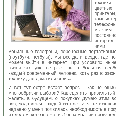
техники
цветны
принтеры
компьют
телефоны
мыслим
постоянн
интернет
нами
мобильные телефоны, переносные портативны
(ноутбуки, нетбуки), мы всегда и везде, где по
можем выйти в интернет. При условиях нын
жизни это уже не роскошь, а большая необ
каждый современный человек, хоть раз в жизн
технику для дома или офиса.
И вот тут остро встает вопрос – как не ошиб
многообразии выбора? Как сделать правильный
жалеть, в будущем, о покупке? Думаю этим во
раз, задавался каждый из вас. И я не исключ
недавно у меня появилась необходимость в пок
и следом, конечно же, выбор компании-производ