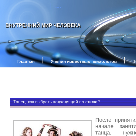
ВНУТРЕННИЙ МИР ЧЕЛОВЕКА
Главная
Учения известных психологов
Т
Танец: как выбрать подходящий по стилю?
После принят
начале заня
танца, нуж