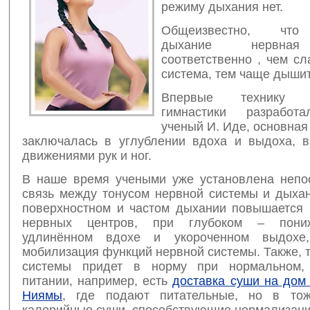
режиму дыхания нет.
Общеизвестно, что
дыхание нервная
соответственно , чем с
система, тем чаще дышит
Впервые технику д
гимнастики разработ
ученый И. Иде, основная
заключалась в углублении вдоха и выдоха, в
движениями рук и ног.
В наше время учеными уже установлена непо
связь между тонусом нервной системы и дыхан
поверхностном и частом дыхании повышается 
нервных центров, при глубоком – пони
удлинённом вдохе и укороченном выдохе,
мобилизация функций нервной системы. Также, 
системы придет в норму при нормальном, 
питании, например, есть
доставка суши на дом
Ниямы
, где подают питательные, но в то
калорийные суши, способствующие нормализаци