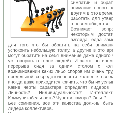
симпатии и обрат
внимание нового к
другим в это
время,
работать для утве
в новом обществе.
Возникает вопр
некоторым достат
взгляда, едва зам
для того что бы обратить на себя вниман
успокоить небольшую толпу, а другие в это вр
могут обратить на себя внимание даже одного 
уж говорить о толпе людей). И часто, во вре
перерыва сидя за одним столом с колл
возникновении каких либо споров им очень тр
предельной сосредоточенности коллег к свое
иногда даже приходится кричать, что бы их усл
Какие черты характера определят лидеров 
Личность? Индивидуальность? Интеллек
Коммуникабельность? Чувство юмора? Опыт?
Без сомнения, все эти качества должны быть
лидера коллективов.