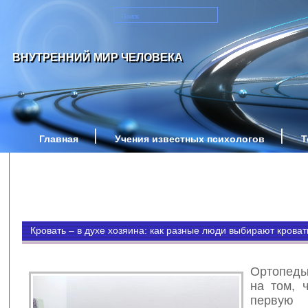
ВНУТРЕННИЙ МИР ЧЕЛОВЕКА
Главная
Учения известных психологов
Т
Кровать – в духе хозяина: как разные люди выбирают кроват
Ортопеды
на том, 
перву