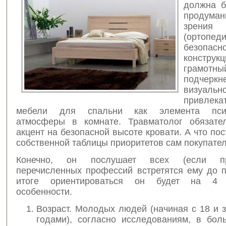
должна б
продуман
зрения
(ортопед
безопасн
констру
грамотн
подчеркн
визуальн
привлека
мебели для спальни как элемента псих
атмосферы в комнате. Травматолог обязате
акцент на безопасной высоте кровати. А что пос
собственной таблицы приоритетов сам покупате
Конечно, он послушает всех (если пре
перечисленных профессий встретятся ему до п
итоге ориентироваться он будет на 4 
особенности.
Возраст. Молодых людей (начиная с 18 и 
годами), согласно исследованиям, в бол