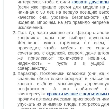
интересует, чтобы стоили
кровати двуспаль
(если уже пришло время для модели на дв
начиная с 30 лет, на первую позицию вых
качество сна, уровень безопасности (д
изделия. Впрочем, на это правило непрем
исключения.
Пол. Да, часто именно этот фактор станов
конфликта пары при выборе двуспальн
Женщине нужна гармония во всем, 
проследит, чтобы мебель в ее спаль
сочеталась с отделкой, ковром, даже што
же привлекают технические новинки
надежность – пусть и в ущерб в
совершенству.
Характер. Поклонники классики (они же к
спальню обязательно оформят в классичес
кровать выберут массивную, деревянну
поэффектнее. А вот любителей вс
заинтересуют
кровати мягкие с подъемным
прочими автоматическими приспособлениям
упускать из внимания плоды прогресса дл