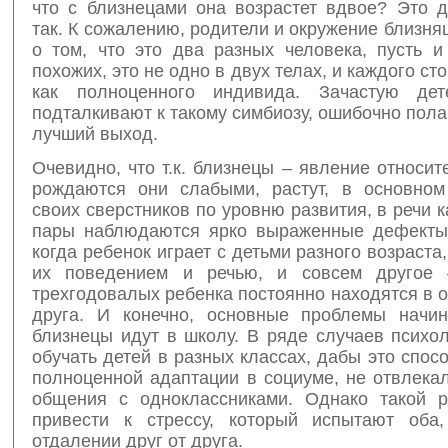
что с близнецами она возрастет вдвое? Это д
так. К сожалению, родители и окружение близн
о том, что это два разных человека, пусть и
похожих, это не одно в двух телах, и каждого ст
как полноценного индивида. Зачастую дет
подталкивают к такому симбиозу, ошибочно полаг
лучший выход.
Очевидно, что т.к. близнецы – явление относит
рождаются они слабыми, растут, в основном
своих сверстников по уровню развития, в речи 
пары наблюдаются ярко выраженные дефекты
когда ребенок играет с детьми разного возраста
их поведением и речью, и совсем другое 
трехгодовалых ребенка постоянно находятся в 
друга. И конечно, основные проблемы начин
близнецы идут в школу. В ряде случаев психо
обучать детей в разных классах, дабы это спос
полноценной адаптации в социуме, не отвлека
общения с одноклассниками. Однако такой 
привести к стрессу, который испытают оба
отдалении друг от друга.