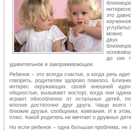
близнецо
интересн
это давн
изучен
углубить
можно 
двух 
близнецов
основавш
до сих п
удивительное и завораживающее.
Ребенок – это всегда счастье, а когда речь идет
говорить, родителям здорово повезло. Близн
интерес окружающих своей внешней иден
общностью, вызывают восторг, когда они один
играют обособленно от остальных детей, п
вполне достаточно друг друга. Чаще всего 
близкие друзья, сообщники, компания. И в этом
плюс. Какой родитель не мечтает о дружных дет
Но если ребенок – одна большая проблема, не з