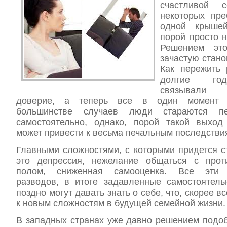
счастливой 
некоторых пр
одной крышей
порой просто
н
Решением эт
зачастую стано
Как пережить 
долгие го
связывали 
доверие, а теперь все в один момент 
большинстве случаев люди стараются п
самостоятельно, однако, порой такой выход
может привести к весьма печальным последстви
Главными сложностями, с которыми придется с
это депрессия, нежелание общаться с прот
полом, сниженная самооценка. Все эти 
разводов, в итоге задавленные самостоятель
поздно могут давать знать о себе, что, скорее в
к новым сложностям в будущей семейной жизни.
В западных странах уже давно решением подо