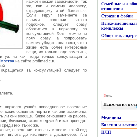
наркотическая зависимости, так
Семейные и любо
же, как и самому человеку
,
отношения
страдающему этой болезнью.
Если вдруг замечаете за
Страхи и фобии
своими родными что-то
Психо-эмоционал
подобное, следует сразу
комплексы
обратиться к наркологу за
консультацией. Хотя, можно не
Общество, лидерс
прям сразу, а попробовать
самому убедить человека, что в
жизни есть более интересные
вещи, их только надо заметить,
и уж ни как, тогда только консультация и
 Москва
на сайте profimedic.ru.
ией
 обращаться за консультацией следует по
.
апевта.
Психология в о
: нарколог узнаёт повседневное поведение
ре, какие основные черты и как они выражены,
ть ли они вообще. Какие отношения на работе,
Медицина
ыми, близкими, сколько друзей и как проводят
Болезни и лечени
и среди них таких же.
чение, определяет степень тяжести, какой вид
НЛП
ный, вплоть до изоляции в диспансере. Или