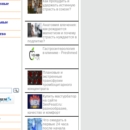
Как пробудить и
системы
вные
удержать истинную
страсть в союзе?
ьные
Анатомия влечения:
как рождается
магнетизм и почему
тво
страсть нуждается в
подпитке?
Гастроэнтерология
в клинике - Freshmed
Плановые и
экстренные
трансфузии
тромбоцитарного
концентрата
Купить мастурбатор
бщем
на сайте
SexFeast.ru:
разнообразие,
качество и комфорт
е
Что ожидать в
первые 24 часа
после начала