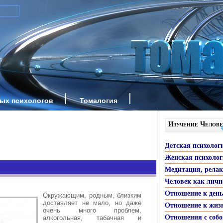
ных психологов
Томалогия
Изучение Челове
Детская психолог
Женская психоло
Медитация, рела
Человек как личн
Отношение к ден
Окружающим, родным, близким
доставляет не мало, но даже
Отношение к жиз
очень много проблем,
Отношения с собо
алкогольная, табачная и