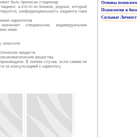
может быть прописан стационар.
Основы психолог
ациент, а кто-то из близких, родных, который
Психология и биз
нтируется, конфиденциальность пациента тоже
Сильные Личност
аемое наркологом
азначает специальное, индивидуальное
ено ниже:
, алкоголя.
отических веществ.
токсикоматические вещества.
 произведено. В любом случае, если самим не
ти за консультацией к наркологу.