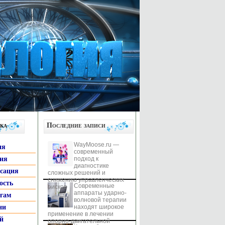
ка
Последние записи
WayMoose.ru —
ия
современный
гия
подход к
диагностике
ксация
сложных решений и
снижению управленческих
ость
Современные
рисков
аппараты ударно-
ьгам
волновой терапии
ни
находят широкое
применение в лечении
й
опорно-двигательной