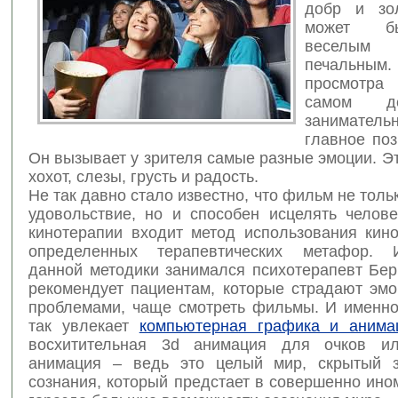
добр и зо
может б
весел
печальны
просмотра
самом д
занимат
главное поз
Он вызывает у зрителя самые разные эмоции. Э
хохот, слезы, грусть и радость.
Не так давно стало известно, что фильм не толь
удовольствие, но и способен исцелять челов
кинотерапии входит метод использования кин
определенных терапевтических метафор. И
данной методики занимался психотерапевт Бер
рекомендует пациентам, которые страдают эм
проблемами, чаще смотреть фильмы. И именно
так увлекает
компьютерная графика и анима
восхитительная 3d анимация для очков ил
анимация – ведь это целый мир, скрытый з
сознания, который предстает в совершенно ино