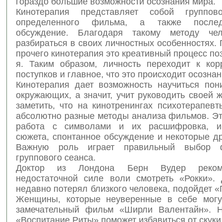
гораздо большие возможности осознания мира.
Кинотерапия представляет собой группов
определенного фильма, а также после
обсуждение. Благодаря такому методу чел
разбираться в своих личностных особенностях.
прочего кинотерапия это креативный процесс по
я. Таким образом, личность переходит к кор
поступков и главное, что это происходит осознан
Кинотерапия дает возможность научиться пон
окружающих, а значит, учит руководить своей 
заметить, что на кинотренингах психотерапев
абсолютно разные методы анализа фильмов. Эт
работа с символами и их расшифровка, ин
сюжета, спонтанное обсуждение и некоторые д
Важную роль играет правильный выбор 
группового сеанса.
Доктор из Лондона Берн Вудер реком
недостаточной силе воли смотреть «Рокки». 
недавно потерял близкого человека, подойдет 
Женщины, которые неуверенные в себе могу
замечательный фильм «Ширли Валентайн». Н
«Воспитание Риты» поможет избавиться от скуки