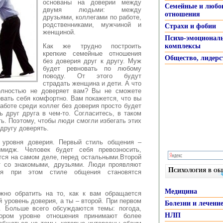
основаны на доверии между
Семейные и любо
двумя людьми:
между
отношения
друзьями, коллегами по работе,
родственниками, мужчиной и
Страхи и фобии
женщиной.
Психо-эмоционал
Как же трудно построить
комплексы
крепкие семейные отношения
Общество, лидерс
без доверия друг к другу. Муж
будет ревновать по любому
поводу. От этого будут
страдать женщина и дети. А что
полностью не доверяет вам? Вы не сможете
овать себя комфортно. Вам покажется, что вы
аботе среди коллег без доверия просто будет
ь друг друга в чем-то. Согласитесь, в таком
ь. Поэтому, чтобы люди смогли избегать этих
другу доверять.
 уровня доверия. Первый стиль общения –
идж. Человек будет себя превозносить,
тся на самом деле, перед остальными.Второй
т со знакомыми, друзьями. Люди проявляют
Психология в о
ия при этом стиле общения становятся
Медицина
жно обратить на то, как к вам обращается
 уровень доверия, а ты – второй. При первом
Болезни и лечени
. Больше всего обсуждаются темы: погода,
НЛП
ором уровне отношения принимают более