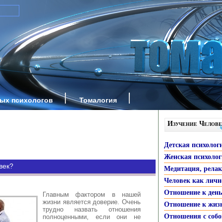
ных психологов
Томалогия
Изучение Челове
Детская психолог
Женская психоло
век?
Медитация, рела
Человек как личн
Отношение к ден
Главным фактором в нашей
жизни является доверие. Очень
Отношение к жиз
трудно назвать отношения
Отношения с собо
полноценными, если они не