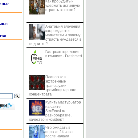
Как пробудить и
системы
вные
удержать истинную
страсть в союзе?
ьные
Анатомия влечения:
как рождается
магнетизм и почему
тво
страсть нуждается в
подпитке?
Гастроэнтерология
в клинике - Freshmed
Плановые и
экстренные
трансфузии
тромбоцитарного
концентрата
Купить мастурбатор
бщем
на сайте
SexFeast.ru:
разнообразие,
качество и комфорт
е
Что ожидать в
первые 24 часа
после начала