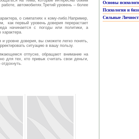
общаться на темы, которые интересны обеим
Основы психолог
, работе, автомобилях.Третий уровень – более
Психология и биз
Сильные Личност
арактера, о симпатиях к кому-либо.Например,
ем, как первый уровень доверия перерастает
седа начинается с погоды или политики, а
 характера.
и уровне доверия, вы сможете легко понять,
рректировать ситуацию в вашу пользу.
лижающемся отпуске, обращают внимание на
но для тех, кто привык считать свои деньги,
 отдохнуть.