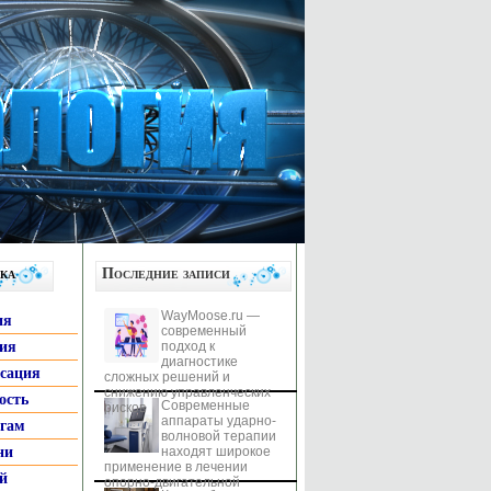
ка
Последние записи
WayMoose.ru —
ия
современный
гия
подход к
диагностике
ксация
сложных решений и
снижению управленческих
ость
Современные
рисков
аппараты ударно-
ьгам
волновой терапии
ни
находят широкое
применение в лечении
й
опорно-двигательной