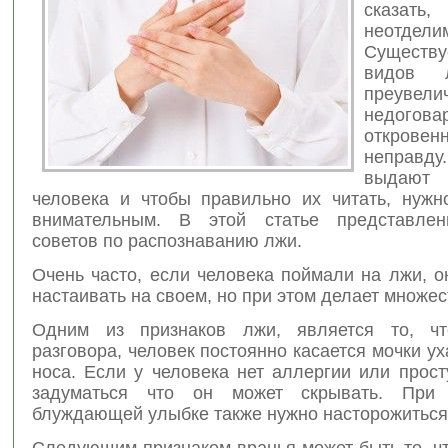
сказ
неотдели
Существу
видов
преувелич
недогов
открове
неправду
выдают 
человека и чтобы правильно их читать, нужн
внимательным. В этой статье представлен
советов по распознаванию лжи.
Очень часто, если человека поймали на лжи, 
настаивать на своем, но при этом делает множес
Одним из признаков лжи, является то, ч
разговора, человек постоянно касается мочки ух
носа. Если у человека нет аллергии или прост
задуматься что он может скрывать. При
блуждающей улыбке также нужно насторожиться
Следующим признаком вранья может быть то, ч