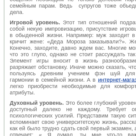
семейным парам. Ведь супругов тоже объед
дела.
Игровой уровень.
Этот тип отношений подра
собой некую импровизацию, присутствие игров
в обыденной жизни. Например: муж заходит 
кричит жене: «Деда Мороза заказывали?». Же
Конечно, заходите, давно ждем вас. Многие мо
что это глупо, однако не стоит рассуждать так
Элемент игры вносит в жизнь разнообрази
разряжает обстановку. Иначе можно сказать, чт
пользуясь древним учением фэн шуй для
гармонии в семейной жизни. А в
интернет-мага
легко приобрести необходимые для комфорт
атрибуты.
Духовный уровень.
Это более глубокий урове
доступный далеко не каждому. Требует о
психологических усилий. Представим такую си
вспоминает свою университетскую жизнь, расск
как ей было трудно сдать свой первый экзамен, а
отвечает: « Я думал, ты мне что-то ва