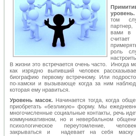
Примити
уровень.
том слу
партнер
вами в р
счита
примеря
роль сл
настроить
В жизни это встречается очень часто. Иногда м
как изрядно выпивший человек рассказыва
биографию первому встречному. Или подросто
по-хамски и вызывающе когда за ним наблюд
которая ему нравиться.
Уровень масок.
Начинается тогда, когда общ
приобретать «безликую» форму. Мы ежедневн
многочисленные социальные контакты, речь иде
коммуникативном, но и невербальном общени
психологическое переутомление, челов
закрываться и надевает на себя маску 