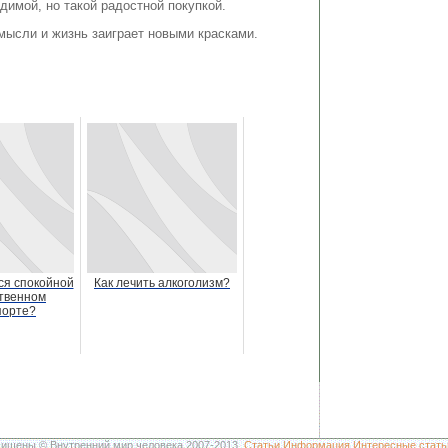
димой, но такой радостной покупкой.
мысли и жизнь заиграет новыми красками.
ся спокойной
Как лечить алкоголизм?
твенном
порте?
щищены © Внутренний мир человека 2007-2013.
Статьи
Информация
Интересные стать