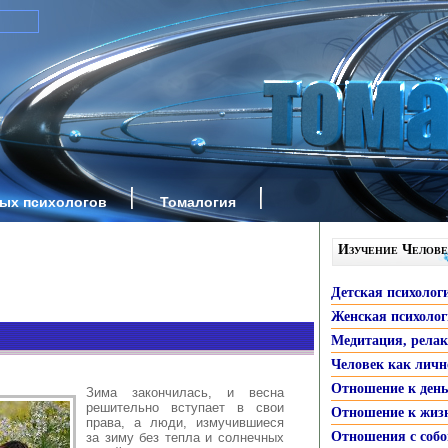
ных психологов
Томалогия
Изучение Челове
Детская психолог
Женская психоло
Медитация, рела
Человек как личн
Отношение к ден
Зима закончилась, и весна
решительно вступает в свои
Отношение к жиз
права, а люди, измучившиеся
Отношения с собо
за зиму без тепла и солнечных