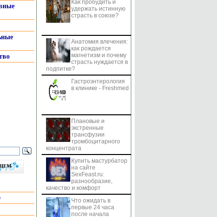
Как пробудить и
системы
вные
удержать истинную
страсть в союзе?
ьные
Анатомия влечения:
как рождается
магнетизм и почему
тво
страсть нуждается в
подпитке?
Гастроэнтерология
в клинике - Freshmed
Плановые и
экстренные
трансфузии
тромбоцитарного
концентрата
Купить мастурбатор
бщем
на сайте
SexFeast.ru:
разнообразие,
качество и комфорт
е
Что ожидать в
первые 24 часа
после начала