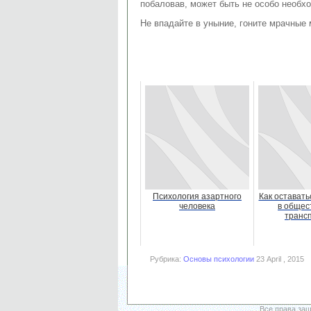
побаловав, может быть не особо необхо
Не впадайте в уныние, гоните мрачные 
Психология азартного
Как оставать
человека
в общес
транс
Рубрика:
Основы психологии
23 April , 2015
Все права за