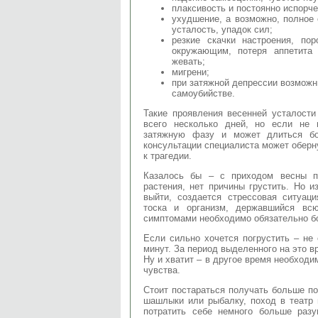
плаксивость и постоянно испорче
ухудшение, а возможно, полное 
усталость, упадок сил;
резкие скачки настроения, по
окружающим, потеря аппетита 
жевать;
мигрени;
при затяжной депрессии возможн
самоубийстве.
Такие проявления весенней усталости
всего несколько дней, но если не 
затяжную фазу и может длиться бо
консультации специалиста может оберн
к трагедии.
Казалось бы – с приходом весны п
растения, нет причины грустить. Но и
выйти, создается стрессовая ситуац
тоска и организм, державшийся вс
симптомами необходимо обязательно б
Если сильно хочется погрустить – не 
минут. За период выделенного на это в
Ну и хватит – в другое время необходи
чувства.
Стоит постараться получать больше по
шашлыки или рыбалку, поход в театр 
потратить себе немного больше разу