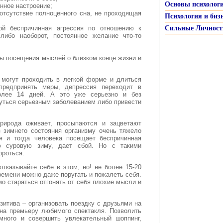
Основы психолог
нное настроение;
отсутствие полноценного сна, не проходящая
Психология и биз
рой беспричинная агрессия по отношению к
Сильные Личност
либо наоборот, постоянное желание что-то
ы посещения мыслей о близком конце жизни и
 могут проходить в легкой форме и длиться
предпринять меры, депрессия переходит в
лее 14 дней. А это уже серьезно и без
уться серьезным заболеванием либо привести
рирода оживает, просыпаются и зацветают
з зимнего состояния организму очень тяжело
ия и тогда человека посещает беспричинная
ю суровую зиму, дает сбой. Но с такими
ороться.
отказывайте себе в этом, но! не более 15-20
ремени можно даже поругать и пожалеть себя.
мо стараться отгонять от себя плохие мысли и
зитива – организовать поездку с друзьями на
на премьеру любимого спектакля. Позволить
много и совершить увлекательный шоппинг,