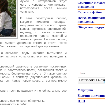
лучей, с нетерпением ждут
Семейные и любо
чего-то хорошего, что поможет
отношения
встряхнуться после зимней
«спячки».
Страхи и фобии
Психо-эмоционал
В этот переходный период
каждого человека посещает
комплексы
ожидание чего-то нового: ярких
Общество, лидерс
красок, приятных впечатлений,
надежд, что весна принесем
обновление чувств, мыслей и
жизни в целом. Но этот период
ас бывает довольно тяжел и стоит что-то
 без тяжелых последствий для организма.
но серьезно, ведь нехватка витаминов и
ная за зиму усталость, все это приводит к
овеческий организм в состоянии постоянных
л и работоспособности, постоянная тоска и
мость, беспричинная грусть. В таком случае
 новым. К примеру, двуспальная кровать из
Психология в о
иантом. Купив новую кровать, вы поднимете
Медицина
роявляться по-разному и не обязательно все
Болезни и лечени
ность без конкретной причины;
НЛП
веренности в себе;