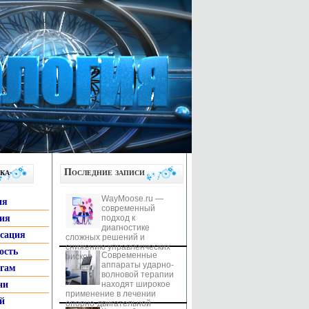
ка
Последние записи
WayMoose.ru —
ия
современный
гия
подход к
диагностике
ксация
сложных решений и
снижению управленческих
ость
Современные
рисков
аппараты ударно-
ьгам
волновой терапии
ни
находят широкое
применение в лечении
й
опорно-двигательной