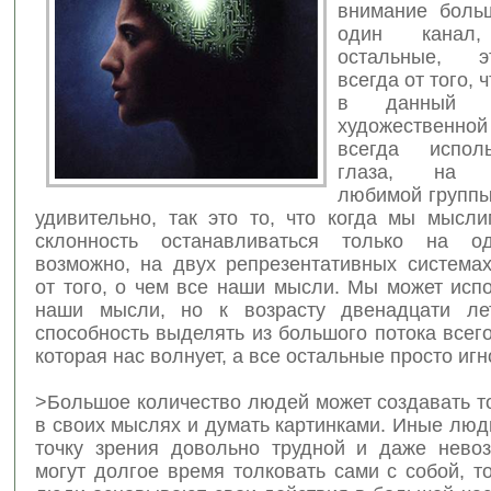
внимание боль
один кана
остальные, э
всегда от того,
в данный 
художественно
всегда испол
глаза, на в
любимой группы
удивительно, так это то, что когда мы мысл
склонность останавливаться только на о
возможно, на двух репрезентативных системах
от того, о чем все наши мысли. Мы может исп
наши мысли, но к возрасту двенадцати л
способность выделять из большого потока всег
которая нас волнует, а все остальные просто иг
>Большое количество людей может создавать т
в своих мыслях и думать картинками. Иные люд
точку зрения довольно трудной и даже нево
могут долгое время толковать сами с собой, т