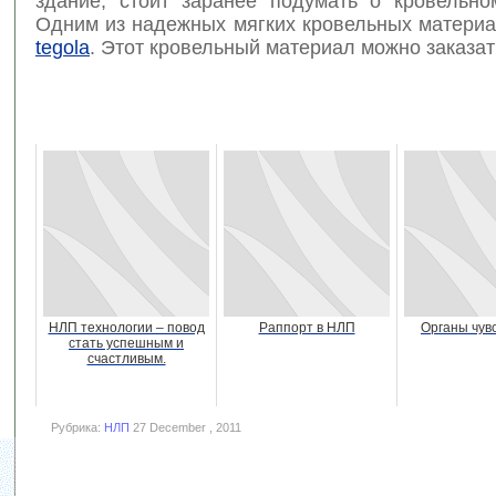
здание, стоит заранее подумать о кровельно
Одним из надежных мягких кровельных материа
tegola
. Этот кровельный материал можно заказать
НЛП технологии – повод
Раппорт в НЛП
Органы чув
стать успешным и
счастливым.
Рубрика:
НЛП
27 December , 2011