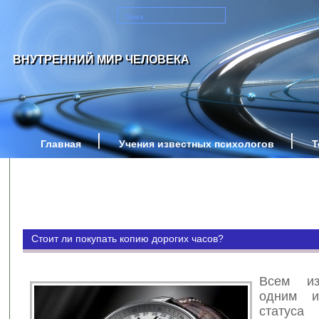
ВНУТРЕННИЙ МИР ЧЕЛОВЕКА
Главная
Учения известных психологов
Т
Стоит ли покупать копию дорогих часов?
Всем из
одним и
статус